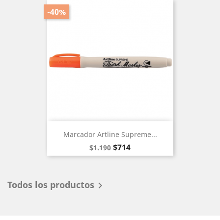
-40%
Marcador Artline Supreme...
Precio
Precio
$714
$1.190
base
Todos los productos
