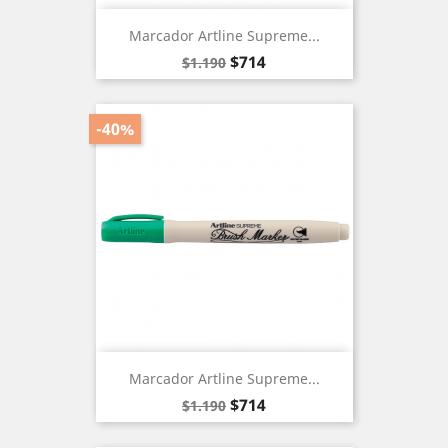
Marcador Artline Supreme...
Precio
Precio
$714
$1.190
base
-40%
Marcador Artline Supreme...
Precio
Precio
$714
$1.190
base