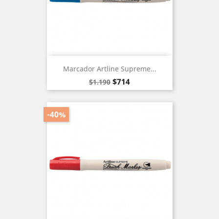
Marcador Artline Supreme...
Precio
Precio
$714
$1.190
base
-40%