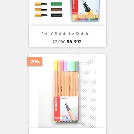
Set 10 Rotulador Stabilo...
Precio
Precio
$6.392
$7.990
base
-20%