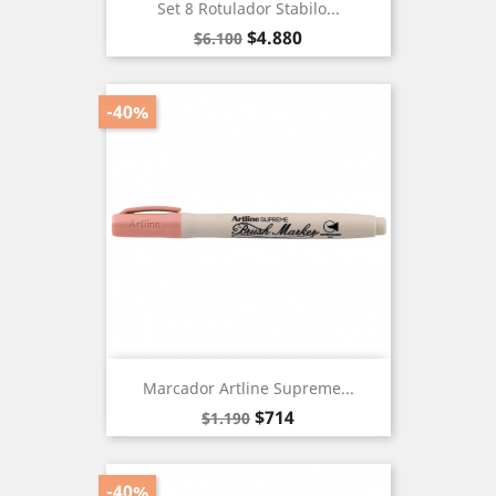
Set 8 Rotulador Stabilo...
Precio
Precio
$4.880
$6.100
base
-40%
Marcador Artline Supreme...
Precio
Precio
$714
$1.190
base
-40%