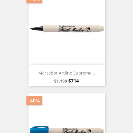
Marcador Artline Supreme...
Precio
Precio
$714
$1.190
base
-40%