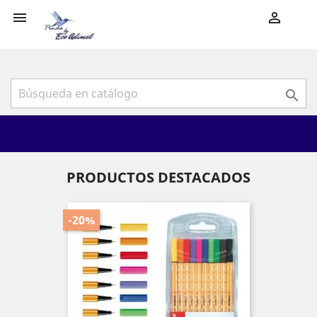
shopping_cart



PRODUCTOS DESTACADOS
-20%